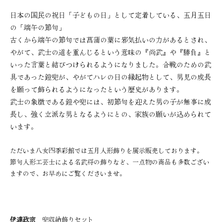
五月人形
正月飾り
日本の国民の祝日「子どもの日」として定着している、五月五日
盆提灯
その他
の「端午の節句」
古くから端午の節句では菖蒲の葉に邪気払いの力があるとされ、
八女四季彩館について
やがて、武士の道を重んじるという意味の『尚武』や『勝負』と
いった言葉と結びつけられるようになりました。合戦のための武
私たちの想い
企業情報
具であった鎧兜が、やがてハレの日の縁起物として、男児の成長
職人紹介
展示コレクション
を願って飾られるようになったという歴史があります。
武士の象徴である鎧や兜には、初節句を迎えた男の子が無事に成
よくあるご質問
長し、強く立派な男となるようにとの、家族の願いが込められて
トピックス
います。
全件表示
お知らせ
ただいま八女四季彩館では五月人形飾りを展示販売しております。
節句人形工芸士による名武将の飾りなど、一点物の商品も多数ござい
イベント
ブログ
ますので、お早めにご覧くださいませ。
三月
五月
正月
お盆
伊達政宗
兜収納飾りセット