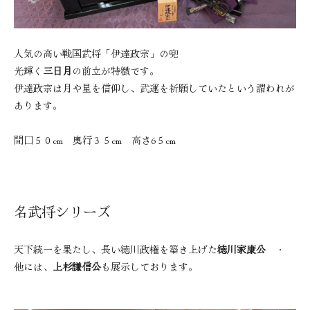
人気の高い戦国武将「伊達政宗」の兜
光輝く
三日月
の前立が特徴です。
伊達政宗は月や星を信仰し、武運を祈願していたという謂われが
あります。
間口５０cm 奥行３５cm 高さ6５cm
名武将シリーズ
天下統一を果たし、長い徳川政権を築き上げた
徳川家康公
・
他には、
上杉謙信公
も展示しております。