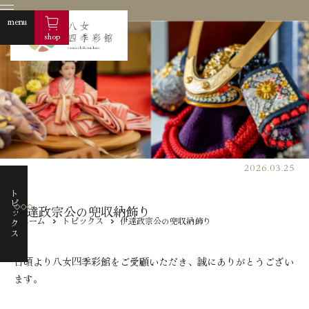
menu
shop
2026.03.25
トピックス
伊達政宗公の兜収納飾り
ホーム
トピックス
伊達政宗公の兜収納飾り
株式会社フ
商品紹介
日頃より八女四季彩館をご愛顧いただき、誠にありがとうござい
ます。
商品一覧
雛人形