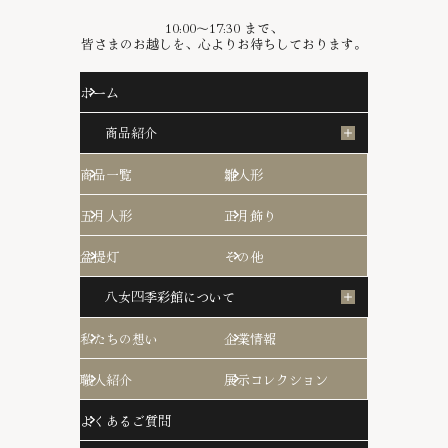
10:00〜17:30 まで、
皆さまのお越しを、心よりお待ちしております。
ホーム
商品紹介
商品一覧
雛人形
五月人形
正月飾り
盆提灯
その他
八女四季彩館について
私たちの想い
企業情報
職人紹介
展示コレクション
よくあるご質問