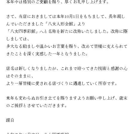
本年中は格別のご愛顧を賜り、厚くお礼申し上げます。
五月人形
正月飾り
盆提灯
その他
さて、当店におきましては本年10月1日をもちまして、長年親し
んでいただきました「八女人形会館」より
八女四季彩館について
「八女四季彩館」へと名称を新たに改称いたしました。改称に際
しましては、
私たちの想い
企業情報
多大なる励ましや温かいお言葉を賜り、改めて皆様に支えられて
職人紹介
展示コレクション
きたことを深く実感した一年となりました。
よくあるご質問
店名は新しくなりましたが、これまで培ってきた技術と感謝の心
トピックス
はそのままに、
より一層皆様に愛される店づくりに邁進していく所存です。
全件表示
お知らせ
来年も変わらぬお引き立てを賜りますようお願い申し上げ、歳末
イベント
ブログ
のご挨拶とさせていただきます。
三月
五月
謹白
正月
お盆