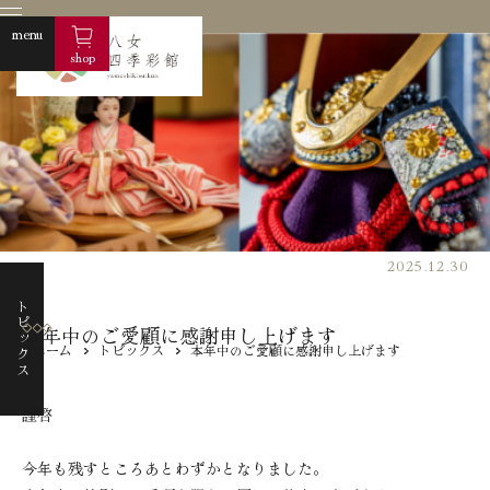
menu
shop
2025.12.30
トピックス
本年中のご愛顧に感謝申し上げます
ホーム
トピックス
本年中のご愛顧に感謝申し上げます
株式会社フ
商品紹介
謹啓
商品一覧
雛人形
今年も残すところあとわずかとなりました。