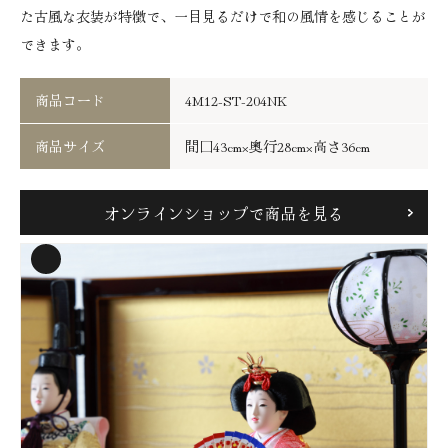
五月人形
正月飾り
た古風な衣装が特徴で、一目見るだけで和の風情を感じることが
できます。
盆提灯
その他
八女四季彩館について
商品コード
4M12-ST-204NK
私たちの想い
企業情報
商品サイズ
間口43cm×奥行28cm×高さ36cm
職人紹介
展示コレクション
オンラインショップで商品を見る
よくあるご質問
トピックス
Previous
全件表示
お知らせ
イベント
ブログ
三月
五月
正月
お盆