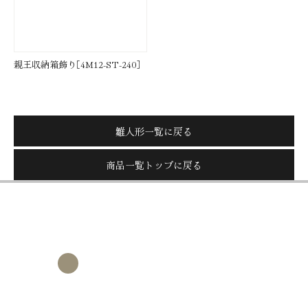
親王収納箱飾り［4M12-ST-240］
親王収納箱飾り［4M12-ST-263］
雛人形一覧に戻る
商品一覧トップに戻る
八女四季彩館
オンラインショップ