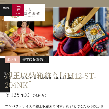
menu
shop
雛人形
親王収納箱飾り
親王収納箱飾り［4M12-ST-
商品
ホーム
商品
親王収納箱飾り［4M12-ST-204NK］
204NK］
株式会社フ
商品紹介
￥125.400
（税込み）
商品一覧
雛人形
コンパクトサイズの親王収納飾りです。細部までこだわり抜かれ