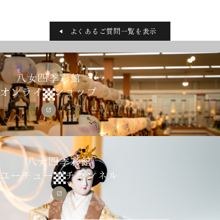
五月人形
正月飾り
盆提灯
その他
よくあるご質問一覧を表示
八女四季彩館について
私たちの想い
企業情報
八女四季彩館
職人紹介
展示コレクション
オンラインショップ
よくあるご質問
トピックス
全件表示
お知らせ
八女四季彩館
イベント
ブログ
ユーチューブチャンネル
三月
五月
正月
お盆