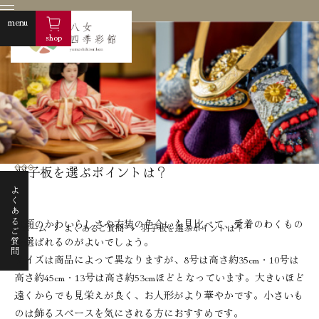
menu
shop
羽子板を選ぶポイントは？
よくあるご質問
お顔のかわいらしさや衣装の色合いを見比べて、愛着のわくもの
ホーム
よくあるご質問
羽子板を選ぶポイントは？
を選ばれるのがよいでしょう。
株式会社フ
サイズは商品によって異なりますが、8号は高さ約35cm・10号は
商品紹介
高さ約45cm・13号は高さ約53cmほどとなっています。大きいほど
遠くからでも見栄えが良く、お人形がより華やかです。小さいも
商品一覧
雛人形
のは飾るスペースを気にされる方におすすめです。